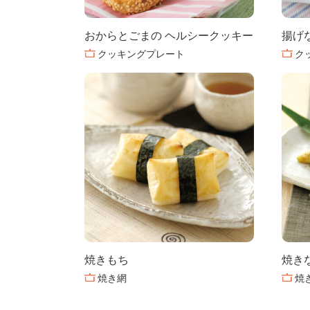
おからとごまの ヘルシークッキー
揚げ
クッキングプレート
ク
焼きもち
焼き
焼き網
焼