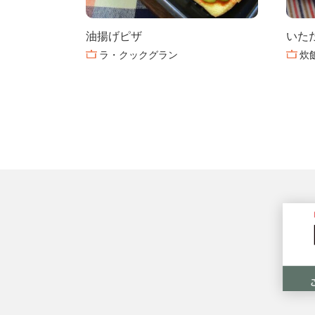
油揚げピザ
いた
ラ・クックグラン
炊