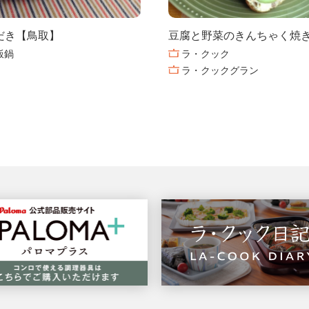
だき【鳥取】
豆腐と野菜のきんちゃく焼
飯鍋
ラ・クック
ラ・クックグラン