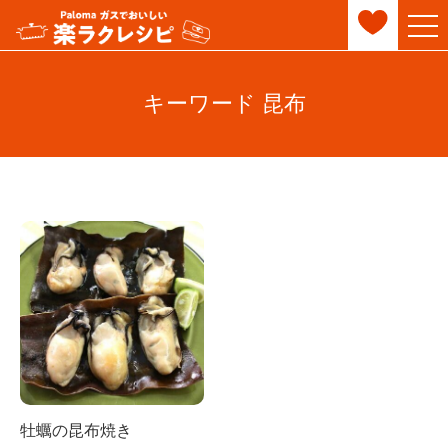
キーワード 昆布
牡蠣の昆布焼き