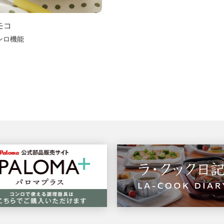
モコ
ンロ機能