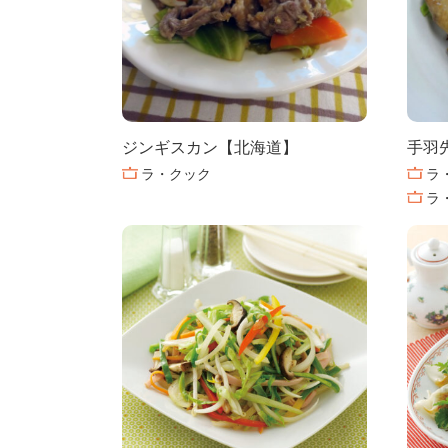
ジンギスカン【北海道】
手羽
ラ・クック
ラ
ラ