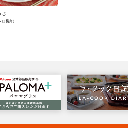
うざ
ンロ機能