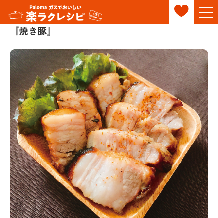
『焼き豚』