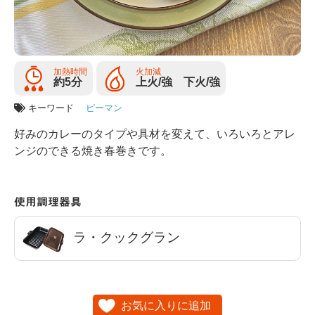
加熱時間
火加減
約5分
上火/強 下火/強
キーワード
ピーマン
好みのカレーのタイプや具材を変えて、いろいろとアレ
ンジのできる焼き春巻きです。
使用調理器具
ラ・クックグラン
お気に入りに追加