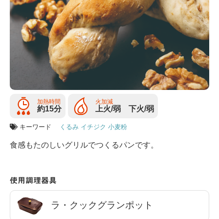
加熱時間
火加減
約15分
上火/弱 下火/弱
キーワード
くるみ
イチジク
小麦粉
食感もたのしいグリルでつくるパンです。
使用調理器具
ラ・クックグランポット