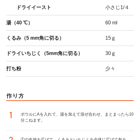
ドライイースト
小さじ1/４
湯（40 ℃）
60 ml
くるみ（5 mm角に切る）
15ｇ
ドライいちじく（5mm角に切る）
30ｇ
打ち粉
少々
作り方
1
ボウルにAを入れて、湯を加えて混ぜ合わせ、まとまったら10
分こねます。
①の生地を広げて、くるみといちじくを全体に広げて包み、