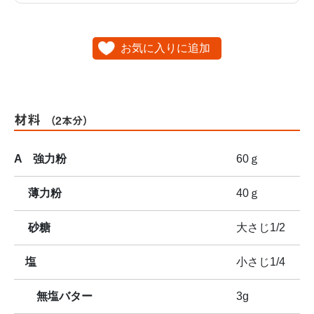
お気に入りに追加
材料
（2本分）
A 強力粉
60ｇ
薄力粉
40ｇ
砂糖
大さじ1/2
塩
小さじ1/4
無塩バター
3g