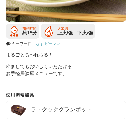
加熱時間
火加減
約15分
上火/強 下火/強
キーワード
なす
ピーマン
まるごと食べれらる！
冷ましてもおいしくいただける
お手軽居酒屋メニューです。
使用調理器具
ラ・クックグランポット