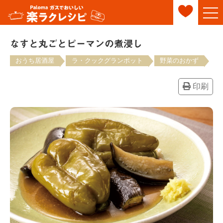
なすと丸ごとピーマンの煮浸し
おうち居酒屋
ラ・クックグランポット
野菜のおかず
印刷