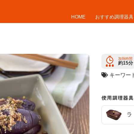
HOME
おすすめ調理器具
加熱時間
約15分
キーワ
使用調理器具
ラ