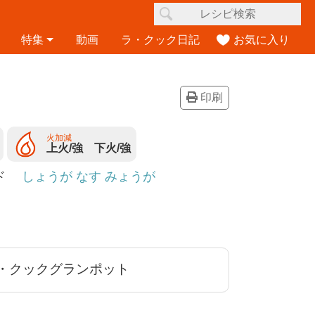
特集
動画
ラ・クック日記
お気に入り
印刷
火加減
上火/強 下火/強
ード
しょうが
なす
みょうが
・クックグランポット