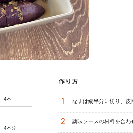
作り方
1
4本
なすは縦半分に切り、皮
2
薬味ソースの材料を合わ
4本分