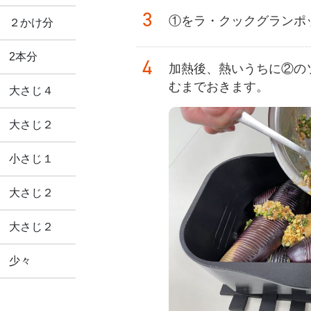
3
①をラ・クックグランポ
２かけ分
2本分
4
加熱後、熱いうちに②の
むまでおきます。
大さじ４
大さじ２
小さじ１
大さじ２
大さじ２
少々