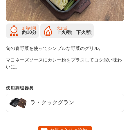
加熱時間
火加減
約10分
上火/強 下火/強
旬の春野菜を使ってシンプルな野菜のグリル。
マヨネーズソースにカレー粉をプラスしてコク深い味わ
いに。
使用調理器具
ラ・クックグラン