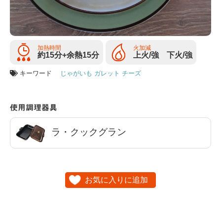
加熱時間
火加減
約15分+余熱15分
上火/強 下火/強
キーワード
じゃがいも
ガレット
チーズ
使用調理器具
ラ・クックグラン
お気に入りに追加