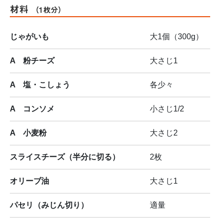
材料
（1枚分）
じゃがいも
大1個（300g）
A 粉チーズ
大さじ1
A 塩・こしょう
各少々
A コンソメ
小さじ1/2
A 小麦粉
大さじ2
スライスチーズ（半分に切る）
2枚
オリーブ油
大さじ1
パセリ（みじん切り）
適量