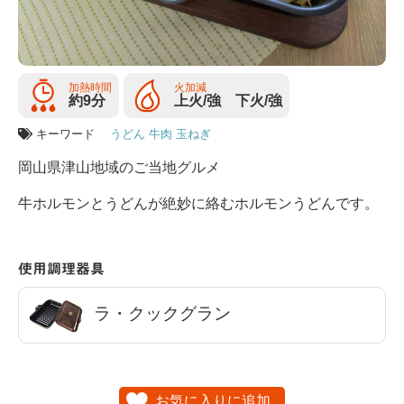
加熱時間
火加減
約9分
上火/強 下火/強
キーワード
うどん
牛肉
玉ねぎ
岡山県津山地域のご当地グルメ
牛ホルモンとうどんが絶妙に絡むホルモンうどんです。
使用調理器具
ラ・クックグラン
お気に入りに追加