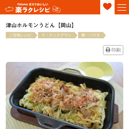
津山ホルモンうどん【岡山】
ご当地レシピ
ラ・クックグラン
麺・パスタ
印刷