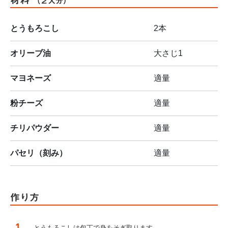
（２人分）
とうもろこし
2本
オリーブ油
大さじ1
マヨネーズ
適量
粉チーズ
適量
チリパウダー
適量
パセリ（刻み）
適量
作り方
とうもろこしは包丁で身をそぎ取ります。