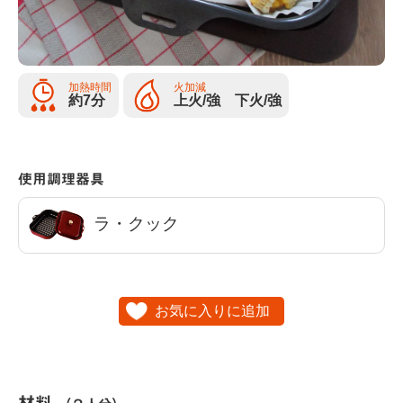
加熱時間
火加減
約7分
上火/強 下火/強
使用調理器具
ラ・クック
お気に入りに追加
材料