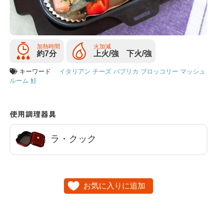
加熱時間
火加減
約7分
上火/強 下火/強
キーワード
イタリアン
チーズ
パプリカ
ブロッコリー
マッシュ
ルーム
鮭
使用調理器具
ラ・クック
お気に入りに追加