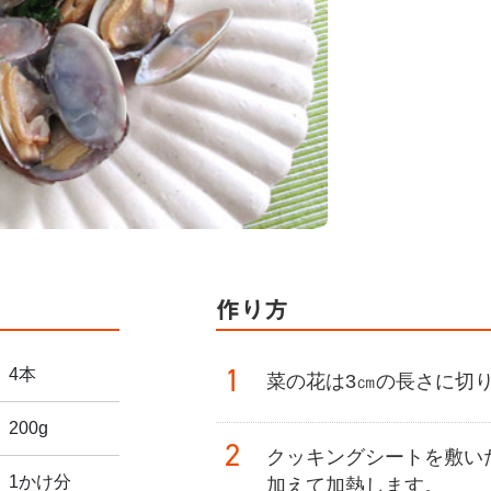
作り方
1
4本
菜の花は3㎝の長さに切
200g
2
クッキングシートを敷い
1かけ分
加えて加熱します。