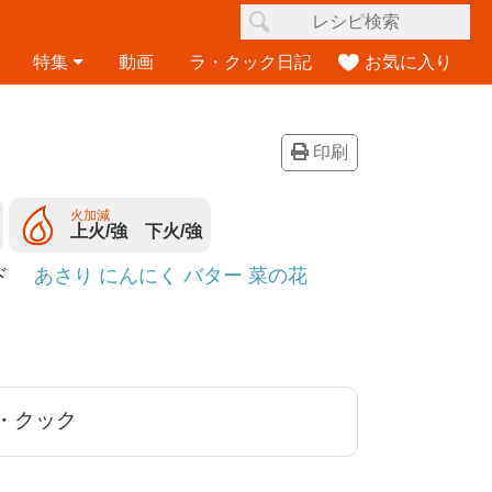
特集
動画
ラ・クック日記
お気に入り
印刷
火加減
上火/強 下火/強
ード
あさり
にんにく
バター
菜の花
・クック