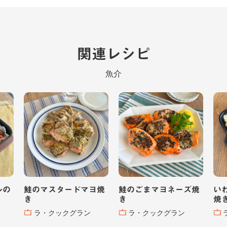
関連レシピ
魚介
ルの
鮭のマスタードマヨ焼
鮭のごまマヨネーズ焼
い
き
き
焼
ラ・クックグラン
ラ・クックグラン