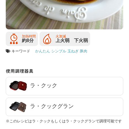
加熱時間
火加減
約8分
上火弱 下火弱
キーワード
かんたん
シンプル
玉ねぎ
豚肉
使用調理器具
ラ・クック
ラ・クックグラン
※このレシピはラ・クックもしくはラ・クックグランで調理可能です