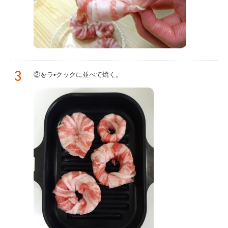
3
②をラ•クックに並べて焼く。