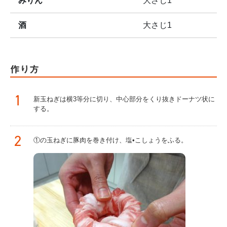
みりん
大さじ1
酒
大さじ1
作り方
1
新玉ねぎは横3等分に切り、中心部分をくり抜きドーナツ状に
する。
2
①の玉ねぎに豚肉を巻き付け、塩•こしょうをふる。