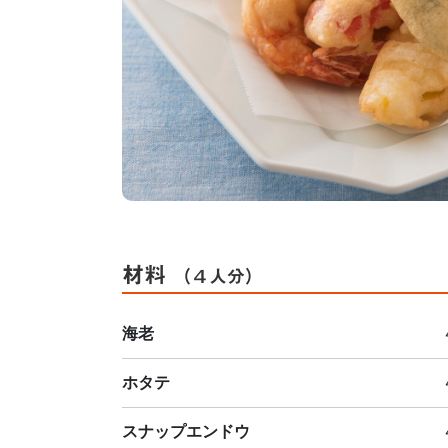
材料
（４人分）
海老
ホタテ
スナップエンドウ