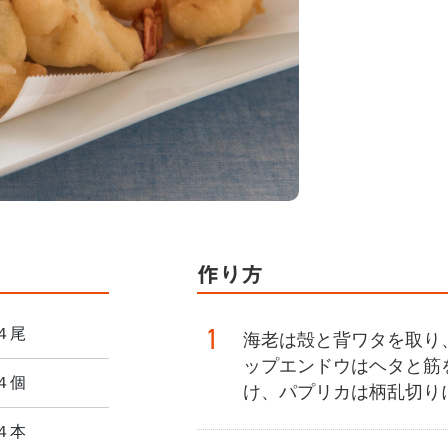
作り方
1
４尾
海老は殻と背ワタを取り
ップエンドウはヘタと筋
４個
け、パプリカは柄乱切り
４本