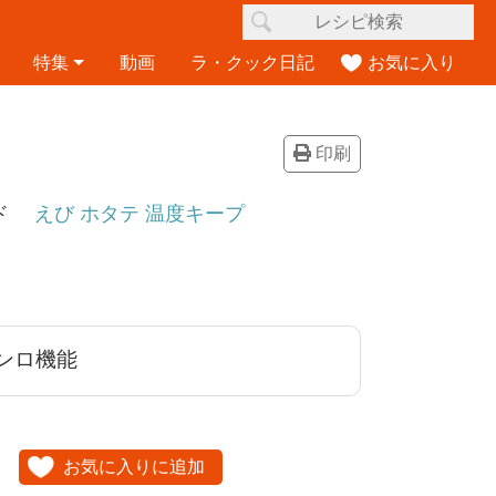
特集
動画
ラ・クック日記
お気に入り
印刷
ード
えび
ホタテ
温度キープ
ンロ機能
お気に入りに追加