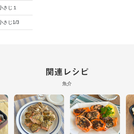
小さじ１
小さじ1/3
関連レシピ
魚介