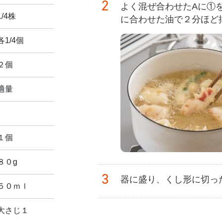
2
よく混ぜ合わせたAに①
1/4株
に合わせた油で２分ほど
各1/4個
２個
適量
１個
８０g
3
器に盛り、くし形に切っ
５０ｍｌ
大さじ１