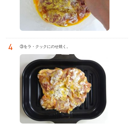
4
③をラ・クックにのせ焼く。