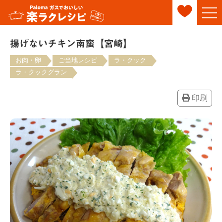
揚げないチキン南蛮【宮崎】
お肉・卵
ご当地レシピ
ラ・クック
ラ・クックグラン
印刷