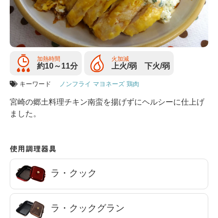
加熱時間
火加減
約10～11分
上火/弱 下火/弱
キーワード
ノンフライ
マヨネーズ
鶏肉
宮崎の郷土料理チキン南蛮を揚げずにヘルシーに仕上げ
ました。
使用調理器具
ラ・クック
ラ・クックグラン