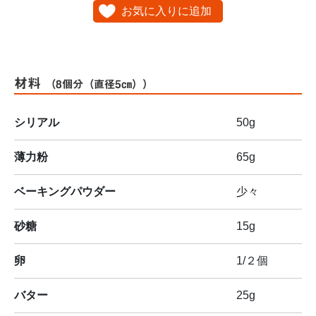
お気に入りに追加
材料
（8個分（直径5㎝））
シリアル
50g
薄力粉
65g
ベーキングパウダー
少々
砂糖
15g
卵
1/２個
バター
25g