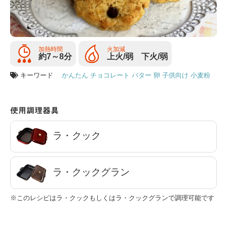
加熱時間
火加減
約7～8分
上火/弱 下火/弱
キーワード
かんたん
チョコレート
バター
卵
子供向け
小麦粉
使用調理器具
ラ・クック
ラ・クックグラン
※このレシピはラ・クックもしくはラ・クックグランで調理可能です