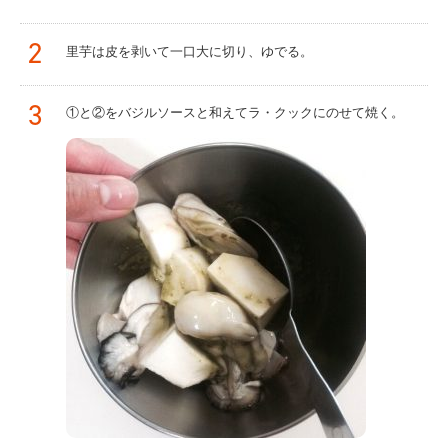
2
里芋は皮を剥いて一口大に切り、ゆでる。
3
①と②をバジルソースと和えてラ・クックにのせて焼く。