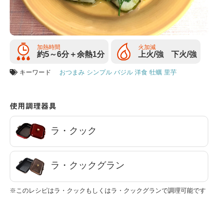
加熱時間
火加減
約5～6分＋余熱1分
上火/強 下火/強
キーワード
おつまみ
シンプル
バジル
洋食
牡蠣
里芋
使用調理器具
ラ・クック
ラ・クックグラン
※このレシピはラ・クックもしくはラ・クックグランで調理可能です