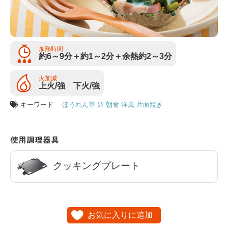
加熱時間
約6～9分＋約1～2分＋余熱約2～3分
火加減
上火/強 下火/強
キーワード
ほうれん草
卵
朝食
洋風
片面焼き
使用調理器具
クッキングプレート
お気に入りに追加