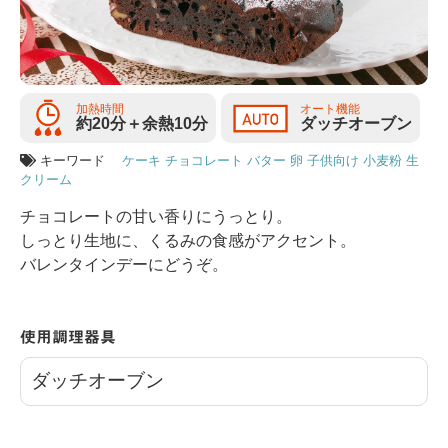
加熱時間
オート機能
約20分＋余熱10分
ダッチオーブン
キーワード
ケーキ
チョコレート
バター
卵
子供向け
小麦粉
生
クリーム
チョコレートの甘い香りにうっとり。
しっとり生地に、くるみの食感がアクセント。
バレンタインデーにどうぞ。
使用調理器具
ダッチオーブン