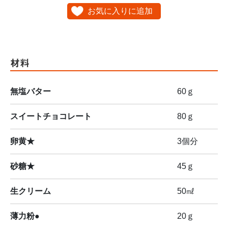
お気に入りに追加
材料
無塩バター
60ｇ
スイートチョコレート
80ｇ
卵黄★
3個分
砂糖★
45ｇ
生クリーム
50㎖
薄力粉●
20ｇ