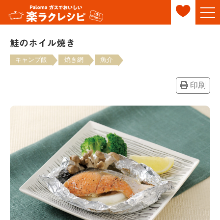
鮭のホイル焼き
キャンプ飯
焼き網
魚介
印刷